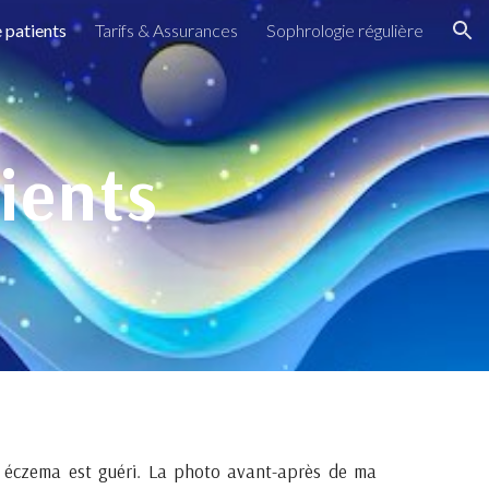
 patients
Tarifs & Assurances
Sophrologie régulière
ion
ients
 éczema est guéri. La photo avant-après de ma