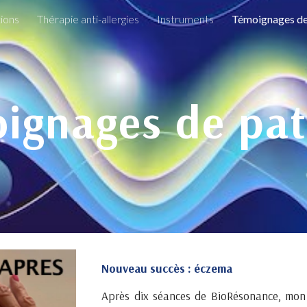
tions
Thérapie anti-allergies
Instruments
Témoignages de
ip to main content
Skip to navigat
ignages de pat
Nouveau succès : éczema
Après dix séances de BioRésonance, mon