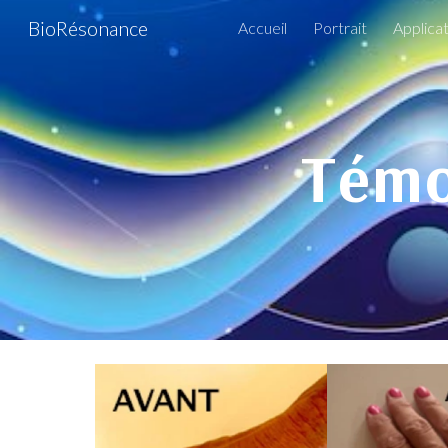
BioRésonance
Accueil
Portrait
Applica
Sk
Témo